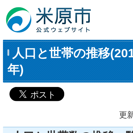
人口と世帯の推移(201
年)
更新