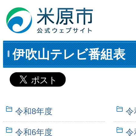
伊吹山テレビ番組表
令和8年度
令
令和6年度
令