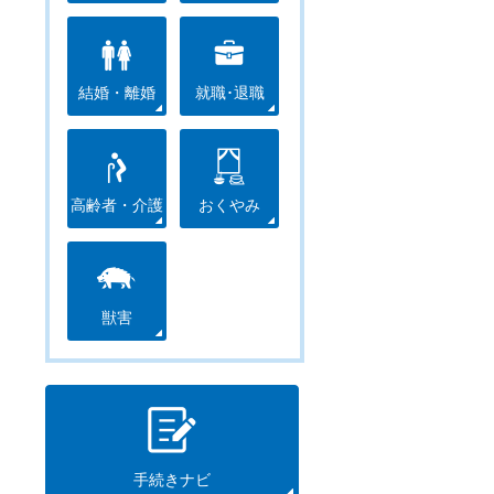
結婚・離婚
就職･退職
高齢者・介護
おくやみ
獣害
手続きナビ