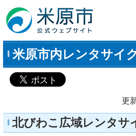
米原市内レンタサイ
更新
北びわこ広域レンタサ