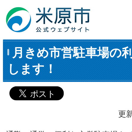
月きめ市営駐車場の
します！
更新