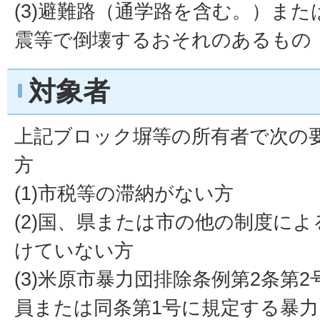
(3)避難路（通学路を含む。）ま
震等で倒壊するおそれのあるもの
対象者
上記ブロック塀等の所有者で次の
方
(1)市税等の滞納がない方
(2)国、県または市の他の制度に
けていない方
(3)米原市暴力団排除条例第2条第
員または同条第1号に規定する暴