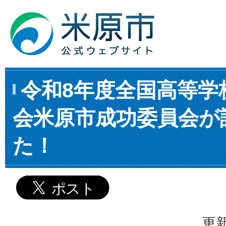
令和8年度全国高等学
会米原市成功委員会が
た！
更新