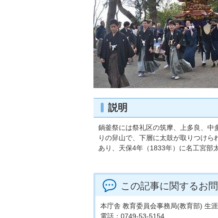
説明
鍋釜祭には祭礼区の筑摩、上多良、中
りの舁山で、下層に太鼓が取りつけら
あり、天保4年（1833年）に名工宮
この記事に関するお問
本庁舎 教育委員会事務局(教育部) 
電話：0749-53-5154