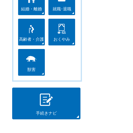
結婚・離婚
就職･退職
高齢者・介護
おくやみ
獣害
手続きナビ