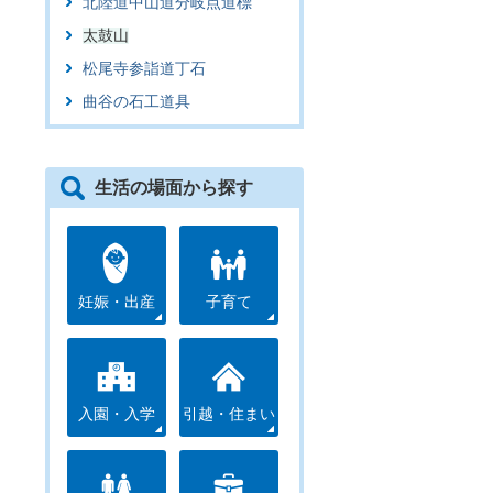
北陸道中山道分岐点道標
太鼓山
松尾寺参詣道丁石
曲谷の石工道具
生活の場面から探す
妊娠・出産
子育て
入園・入学
引越・住まい