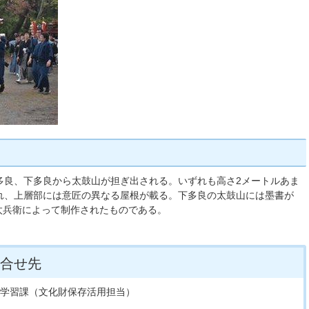
多良、下多良から太鼓山が担ぎ出される。いずれも高さ2メートルあま
れ、上層部には意匠の異なる屋根が載る。下多良の太鼓山には墨書が
部太兵衛によって制作されたものである。
合せ先
生涯学習課（文化財保存活用担当）