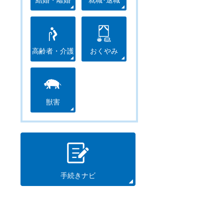
結婚・離婚
就職･退職
高齢者・介護
おくやみ
獣害
手続きナビ