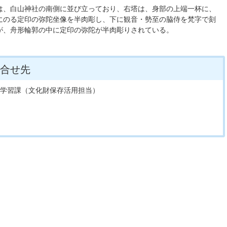
は、白山神社の南側に並び立っており、右塔は、身部の上端一杯に、
にのる定印の弥陀坐像を半肉彫し、下に観音・勢至の脇侍を梵字で刻
が、舟形輪郭の中に定印の弥陀が半肉彫りされている。
合せ先
生涯学習課（文化財保存活用担当）