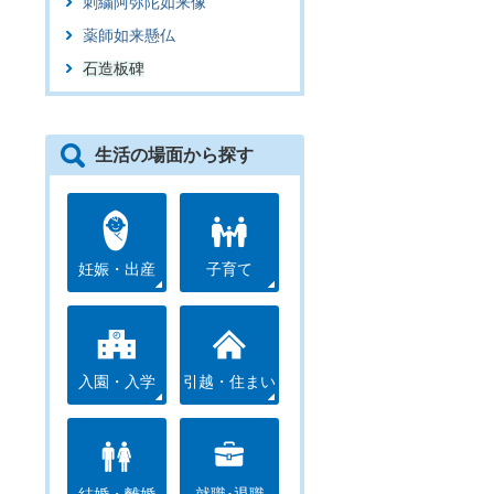
刺繍阿弥陀如来像
薬師如来懸仏
石造板碑
生活の場面から探す
妊娠・出産
子育て
入園・入学
引越・住まい