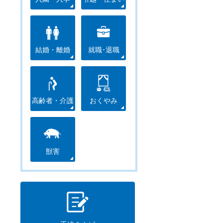
結婚・離婚
就職･退職
高齢者・介護
おくやみ
獣害