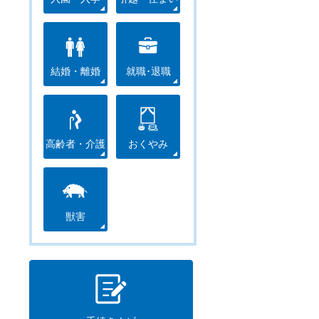
結婚・離婚
就職･退職
高齢者・介護
おくやみ
獣害