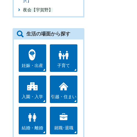
沢】
夜会【宇賀野】
生活の場面から探す
妊娠・出産
子育て
入園・入学
引越・住まい
結婚・離婚
就職･退職