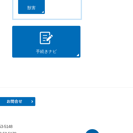
獣害
手続きナビ
プロフィール
お問合せ
）
-5148