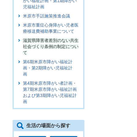
がい福祉計画・第1期障がい
児福祉計画
米原市手話施策推進会議
米原市重症心身障がい児者医
療移送費補助事業について
滋賀県障害者差別のない共生
社会づくり条例の制定につい
て
第6期米原市障がい福祉計
画・第2期障がい児福祉計
画
第4期米原市障がい者計画・
第7期米原市障がい福祉計画
および第3期障がい児福祉計
画
生活の場面から探す