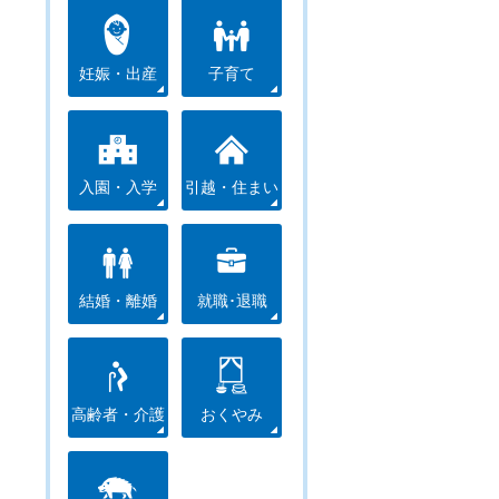
妊娠・出産
子育て
入園・入学
引越・住まい
結婚・離婚
就職･退職
高齢者・介護
おくやみ