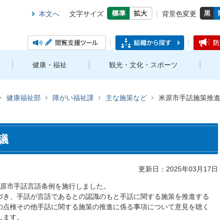
本文へ
文字サイズ
背景色変更
健康・福祉
観光・文化・スポーツ
健康福祉部
障がい福祉課
主な施策など
米原市手話施策推
議
更新日：2025年03月17日
 米原市手話言語条例を施行しました。
づき、手話が言語であるとの認識のもと手話に関する施策を推進する
の点検その他手話に関する施策の推進に係る事項について意見を聴く
します。