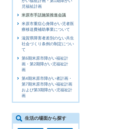
がい福祉計画・第1期障がい
児福祉計画
米原市手話施策推進会議
米原市重症心身障がい児者医
療移送費補助事業について
滋賀県障害者差別のない共生
社会づくり条例の制定につい
て
第6期米原市障がい福祉計
画・第2期障がい児福祉計
画
第4期米原市障がい者計画・
第7期米原市障がい福祉計画
および第3期障がい児福祉計
画
生活の場面から探す