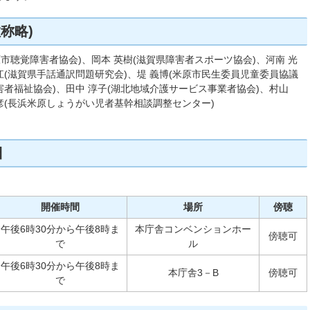
称略)
原市聴覚障害者協会)、岡本 英樹(滋賀県障害者スポーツ協会)、河南 光
江(滋賀県手話通訳問題研究会)、堤 義博(米原市民生委員児童委員協議
害者福祉協会)、田中 淳子(湖北地域介護サービス事業者協会)、村山
彦(長浜米原しょうがい児者基幹相談調整センター)
日
開催時間
場所
傍聴
午後6時30分から午後8時ま
本庁舎コンベンションホー
傍聴可
で
ル
午後6時30分から午後8時ま
本庁舎3－B
傍聴可
で