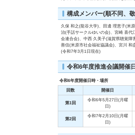
構成メンバー(順不同、敬
久保 和之(龍谷大学)、田邊 理恵子(米
治(手話サークルゆいの会)、宮崎 喜代
会連合会)、中西 久美子(滋賀県聴覚障
善信(米原市社会福祉協議会)、宮川 和
(令和7年3月1日現在)
令和6年度推進会議開催
令和6年度開催日時・場所
回数
開催日
令和6年5月27日(月曜
第1回
日)
令和7年2月10日(月曜
第2回
日)