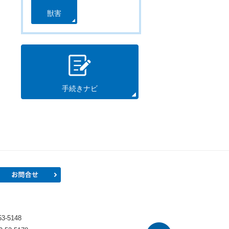
獣害
手続きナビ
プロフィール
お問合せ
）
-5148