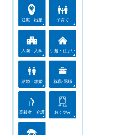
妊娠・出産
子育て
入園・入学
引越・住まい
結婚・離婚
就職･退職
高齢者・介護
おくやみ