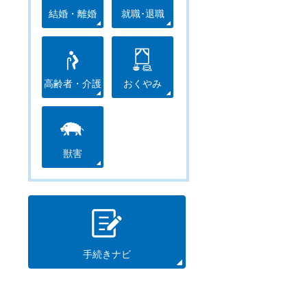
結婚・離婚
就職･退職
高齢者・介護
おくやみ
獣害
手続きナビ