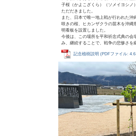
子桜（かよこざくら）（ソメイヨシノ
ただだきました。
また、日本で唯一地上戦が行われた沖
咲きの桜、ヒカンザクラの苗木を沖縄
明看板を設置しました。
今後は、この場所を平和祈念式典の会
み、継続することで、戦争の悲惨さを
記念植樹説明 (PDFファイル: 4.6