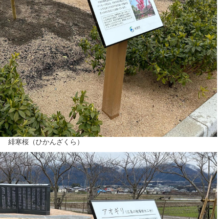
緋寒桜（ひかんざくら）