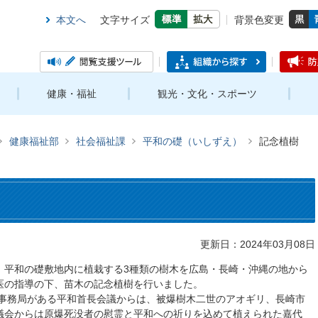
本文へ
文字サイズ
背景色変更
健康・福祉
観光・文化・スポーツ
健康福祉部
社会福祉課
平和の礎（いしずえ）
記念植樹
更新日：2024年03月08日
、平和の礎敷地内に植栽する3種類の樹木を広島・長崎・沖縄の地から
医の指導の下、苗木の記念植樹を行いました。
に事務局がある平和首長会議からは、被爆樹木二世のアオギリ、長崎市
議会からは原爆死没者の慰霊と平和への祈りを込めて植えられた嘉代