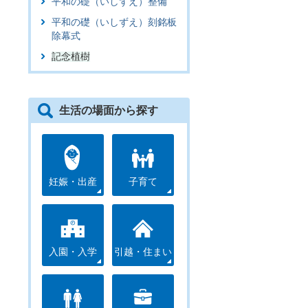
平和の礎（いしずえ）整備
平和の礎（いしずえ）刻銘板
除幕式
記念植樹
生活の場面から探す
妊娠・出産
子育て
入園・入学
引越・住まい