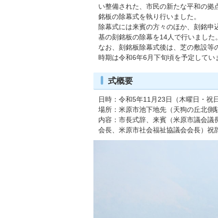
い整備された、市民の新たな平和の拠
銘板の除幕式を執り行いました。
除幕式には来賓の方々のほか、刻銘申
基の刻銘板の除幕を14人で行いました
なお、刻銘板除幕式後は、芝の敷設等
時期は令和6年6月下旬頃を予定してい
式概要
日時：令和5年11月23日（木曜日・祝
場所：米原市池下地先（天狗の丘北側
内容：市長式辞、来賓（米原市議会議
会長、米原市社会福祉協議会会長）祝