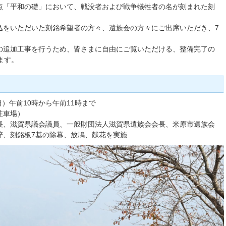
点「平和の礎」において、戦没者および戦争犠牲者の名が刻まれた刻
込をいただいた刻銘希望者の方々、遺族会の方々にご出席いただき、7
。
の追加工事を行うため、皆さまに自由にご覧いただける、整備完了の
ます。
日）午前10時から午前11時まで
駐車場）
長、滋賀県議会議員、一般財団法人滋賀県遺族会会長、米原市遺族会
辞、刻銘板7基の除幕、放鳩、献花を実施