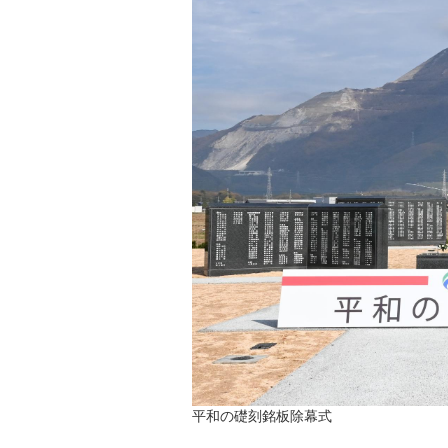
平和の礎刻銘板除幕式