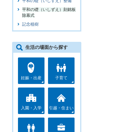
平和の礎（いしずえ）整備
平和の礎（いしずえ）刻銘板
除幕式
記念植樹
生活の場面から探す
妊娠・出産
子育て
入園・入学
引越・住まい