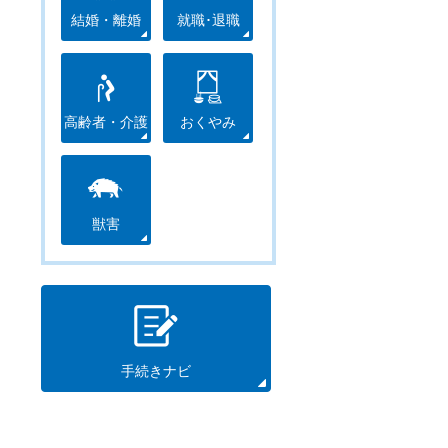
結婚・離婚
就職･退職
高齢者・介護
おくやみ
獣害
手続きナビ