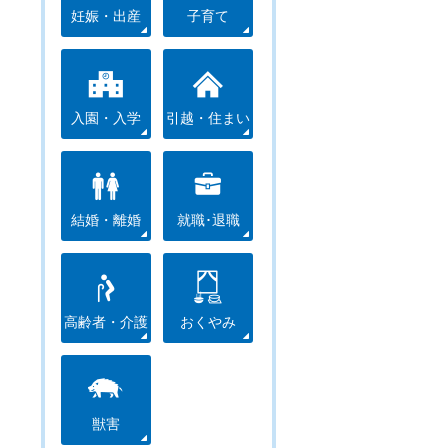
妊娠・出産
子育て
入園・入学
引越・住まい
結婚・離婚
就職･退職
高齢者・介護
おくやみ
獣害