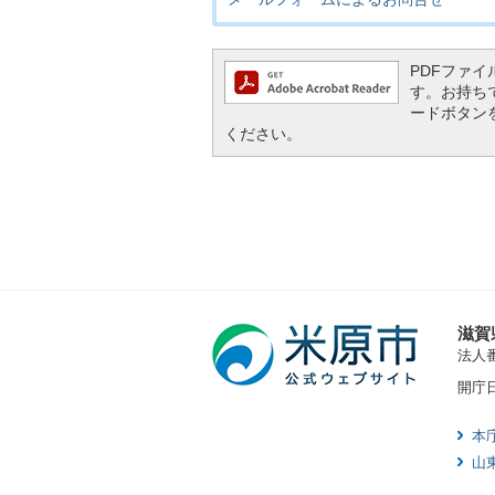
PDFファイル
す。お持ちでな
ードボタン
ください。
滋賀
法人番号
開庁
本
山