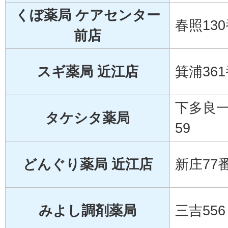
くぼ薬局 ケアセンター
春照13
前店
スギ薬局 近江店
箕浦36
下多良
タケシタ薬局
59
どんぐり薬局 近江店
新庄77
みよし調剤薬局
三吉556