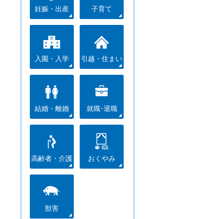
妊娠・出産
子育て
入園・入学
引越・住まい
結婚・離婚
就職･退職
高齢者・介護
おくやみ
獣害