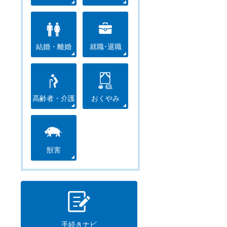
結婚・離婚
就職･退職
高齢者・介護
おくやみ
獣害
手続きナビ