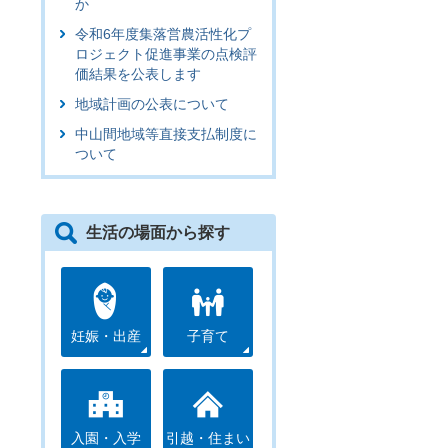
か
令和6年度集落営農活性化プ
ロジェクト促進事業の点検評
価結果を公表します
地域計画の公表について
中山間地域等直接支払制度に
ついて
生活の場面から探す
妊娠・出産
子育て
入園・入学
引越・住まい