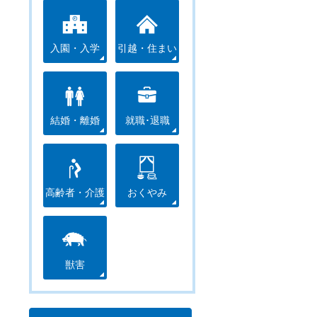
入園・入学
引越・住まい
結婚・離婚
就職･退職
高齢者・介護
おくやみ
獣害