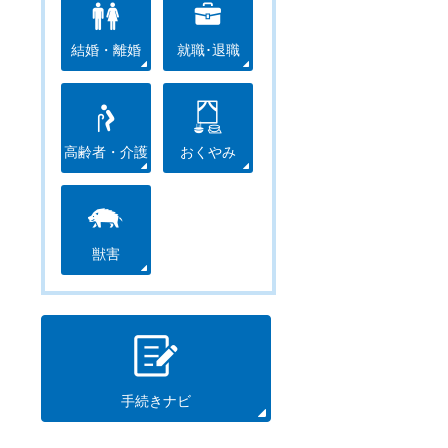
結婚・離婚
就職･退職
高齢者・介護
おくやみ
獣害
手続きナビ