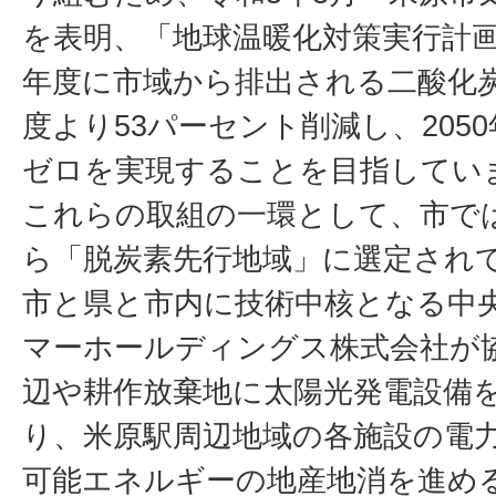
を表明、「地球温暖化対策実行計画
年度に市域から排出される二酸化炭
度より53パーセント削減し、205
ゼロを実現することを目指してい
これらの取組の一環として、市では
ら「脱炭素先行地域」に選定され
市と県と市内に技術中核となる中
マーホールディングス株式会社が
辺や耕作放棄地に太陽光発電設備
り、米原駅周辺地域の各施設の電
可能エネルギーの地産地消を進め