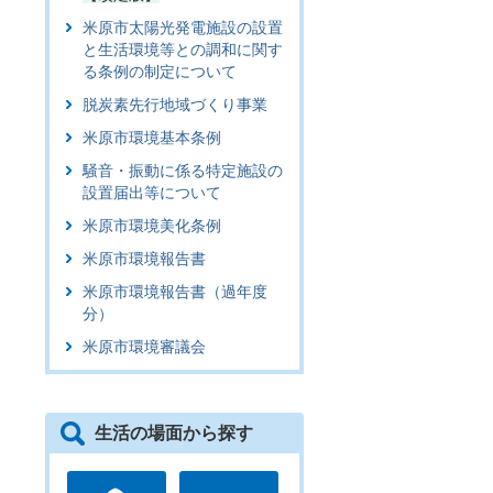
米原市太陽光発電施設の設置
と生活環境等との調和に関す
る条例の制定について
脱炭素先行地域づくり事業
米原市環境基本条例
騒音・振動に係る特定施設の
設置届出等について
米原市環境美化条例
米原市環境報告書
米原市環境報告書（過年度
分）
米原市環境審議会
生活の場面から探す