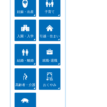
妊娠・出産
子育て
入園・入学
引越・住まい
結婚・離婚
就職･退職
高齢者・介護
おくやみ