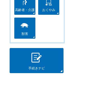
高齢者・介護
おくやみ
獣害
手続きナビ