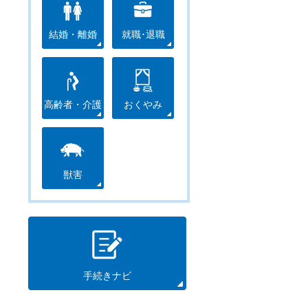
結婚・離婚
就職･退職
高齢者・介護
おくやみ
獣害
手続きナビ