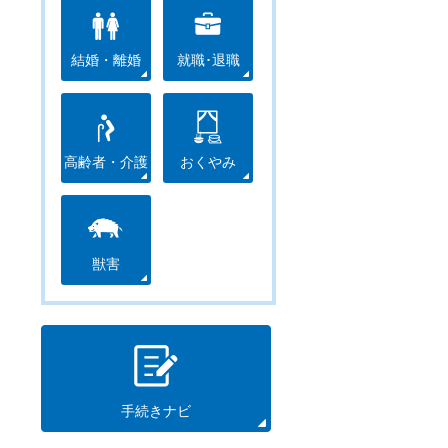
結婚・離婚
就職･退職
高齢者・介護
おくやみ
獣害
手続きナビ