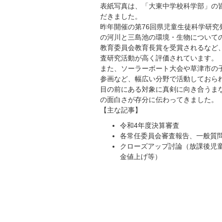
表紙写真は、「大東中学校科学部」の
だきました。
昨年開催の第76回県児童生徒科学研究
の河川と三島池の環境・生物についての研
教育委員会教育長賞を受賞されるなど
査研究活動が高く評価されています。
また、ソーラーボート大会や草津市の
参画など、幅広い分野で活動しておら
目の前にある対象に真剣に向き合うま
の面白さが存分に伝わってきました。
【主な記事】
令和4年度決算審査
各常任委員会審査報告、一般質
クローズアップ討論（放課後児
金値上げ等）