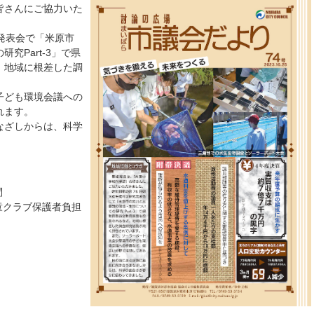
皆さんにご協力いた
発表会で「米原市
究Part-3」で県
、地域に根差した調
子ども環境会議への
れます。
なざしからは、科学
問
童クラブ保護者負担