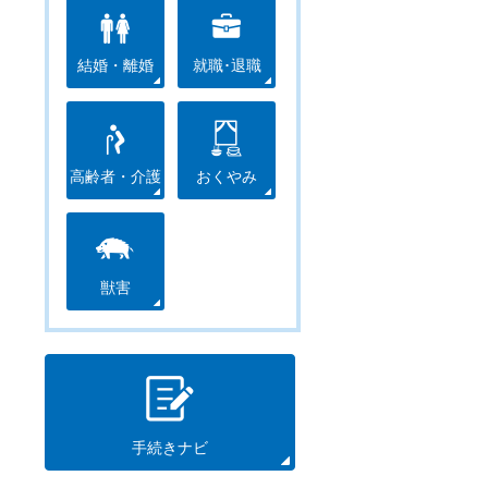
結婚・離婚
就職･退職
高齢者・介護
おくやみ
獣害
手続きナビ