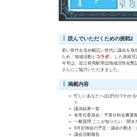
読んでいただくための挑戦2
若い世代を含め幅広い世代に議会を身
ため「地域活動と
コラボ
」 した表紙写
今号は、近江長岡駅周辺地域活性化懇話
さんにご協力いただきました。
掲載内容
忙しいあなたへほぼ5分でわかる
ト
議決結果一覧
各常任委員会・予算分科会審査
一般質問 ここが知りたい・聞きた
9月定例会の予定・議会の動き・
議会活動報告