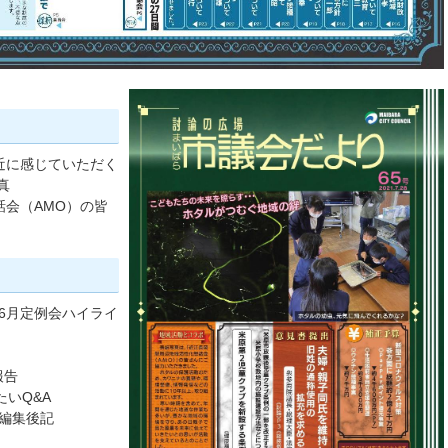
近に感じていただく
真
会（AMO）の皆
6月定例会ハイライ
報告
いQ&A
編集後記