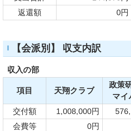
返還額
0円
【会派別】 収支内訳
収入の部
政策
項目
天翔クラブ
マイ
交付額
1,008,000円
576
会費等
0円