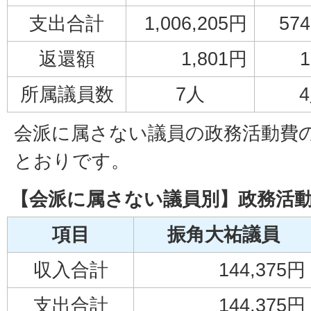
支出合計
1,006,205円
57
返還額
1,801円
1
所属議員数
7人
会派に属さない議員の政務活動費
とおりです。
【会派に属さない議員別】政務活
項目
振角大祐議員
収入合計
144,375円
支出合計
144,375円