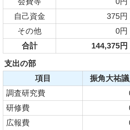
会費等
0円
自己資金
375円
その他
0円
合計
144,375円
支出の部
項目
振角大祐議
調査研究費
研修費
広報費