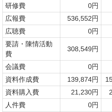
研修費
0円
広報費
536,552円
広聴費
0円
要請・陳情活動
308,549円
費
会議費
0円
資料作成費
139,874円
1
資料購入費
21,230円
人件費
0円