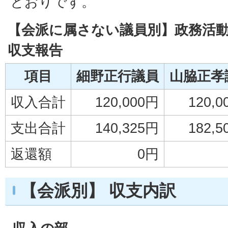
とおりです。
【会派に属さない議員別】政務活
収支報告
項目
細野正行議員
山脇正孝
収入合計
120,000円
120,
支出合計
140,325円
182,
返還額
0円
【会派別】 収支内訳