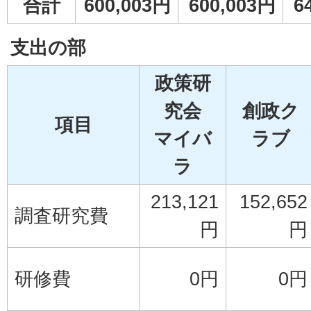
合計
600,003円
600,003円
6
支出の部
政策研
究会
創政ク
項目
マイバ
ラブ
ラ
213,121
152,652
調査研究費
円
円
研修費
0円
0円