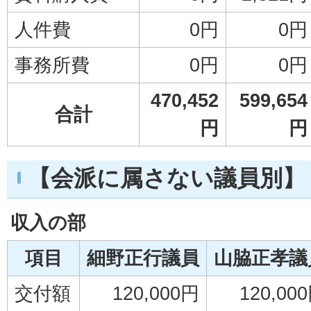
人件費
0円
0円
事務所費
0円
0円
470,452
599,654
合計
円
円
【会派に属さない議員別】
収入の部
項目
細野正行議員
山脇正孝議
交付額
120,000円
120,00