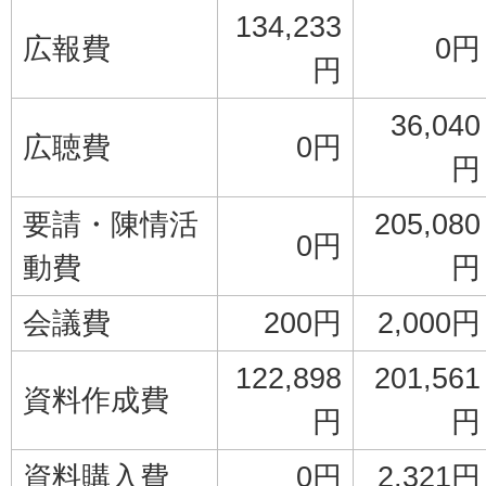
134,233
広報費
0円
円
36,040
広聴費
0円
円
要請・陳情活
205,080
0円
動費
円
会議費
200円
2,000円
122,898
201,561
資料作成費
円
円
資料購入費
0円
2,321円