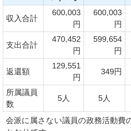
600,003
600,003
収入合計
円
円
470,452
599,654
支出合計
円
円
129,551
返還額
349円
円
所属議員
5人
5人
数
会派に属さない議員の政務活動費