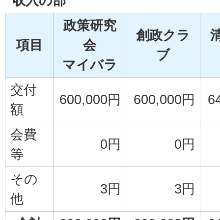
収入の部
政策研究
創政クラ
項目
会
ブ
マイバラ
交付
600,000円
600,000円
6
額
会費
0円
0円
等
その
3円
3円
他