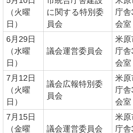
5月10日
市統合庁舎建設
米原
（火曜
に関する特別委
庁舎
日）
員会
会室
6月29日
米原
（水曜
議会運営委員会
庁舎
日）
会室
7月12日
米原
議会広報特別委
（火曜
庁舎
員会
日）
会室
7月15日
米原
（金曜
議会運営委員会
庁舎