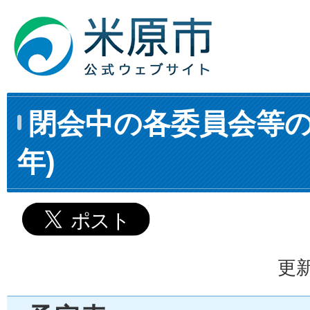
閉会中の各委員会等の
年)
更新