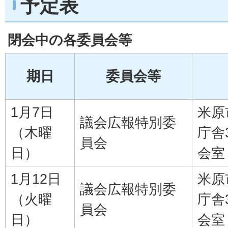
予定表
閉会中の各委員会等
期日
委員会等
1月7日
米原
議会広報特別委
（木曜
庁舎
員会
日）
会室
1月12日
米原
議会広報特別委
（火曜
庁舎
員会
日）
会室