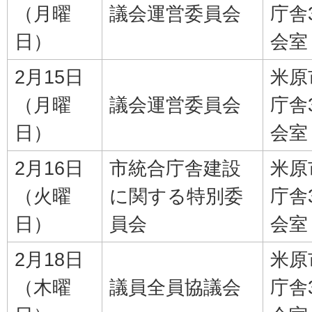
（月曜
議会運営委員会
庁舎
日）
会室
2月15日
米原
（月曜
議会運営委員会
庁舎
日）
会室
2月16日
市統合庁舎建設
米原
（火曜
に関する特別委
庁舎
日）
員会
会室
2月18日
米原
（木曜
議員全員協議会
庁舎