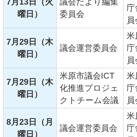
7月13日（火
議会だより編集
庁
曜日）
委員会
員
米
7月29日（木
議会運営委員会
庁
曜日）
員
米原市議会ICT
米
7月29日（木
化推進プロジェ
庁
曜日）
クトチーム会議
員
米
8月23日（月
議会運営委員会
庁
曜日）