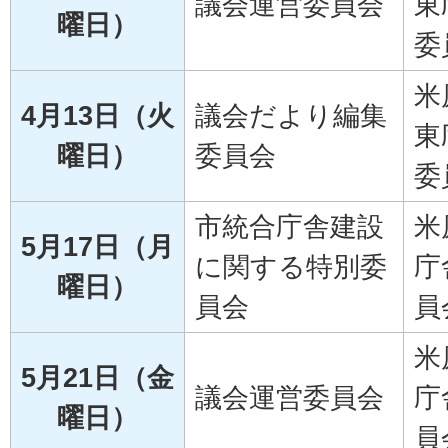
議会運営委員会
東
曜日）
委
米
4月13日（火
議会だより編集
東
曜日）
委員会
委
市統合庁舎建設
米
5月17日（月
に関する特別委
庁
曜日）
員会
員
米
5月21日（金
議会運営委員会
庁
曜日）
員