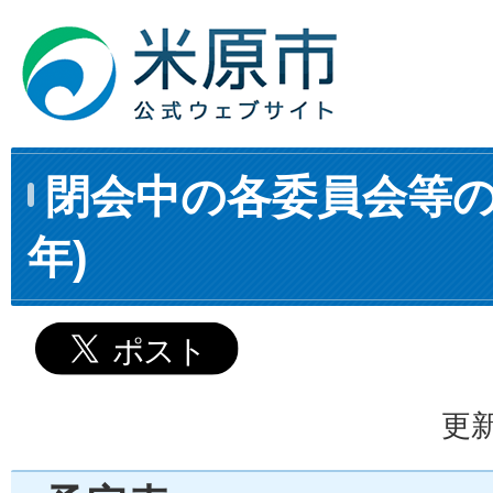
閉会中の各委員会等の
年)
更新