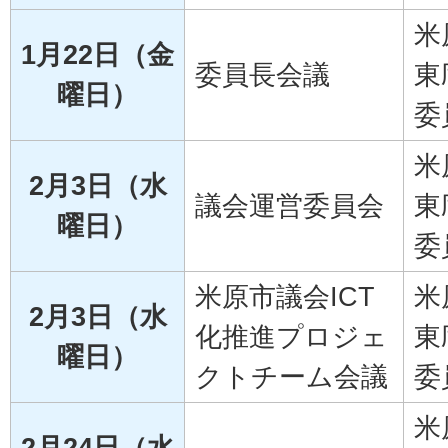
米
1月22日（金
委員長会議
東
曜日）
委
米
2月3日（水
議会運営委員会
東
曜日）
委
米原市議会ICT
米
2月3日（水
化推進プロジェ
東
曜日）
クトチーム会議
委
米
2月24日（水