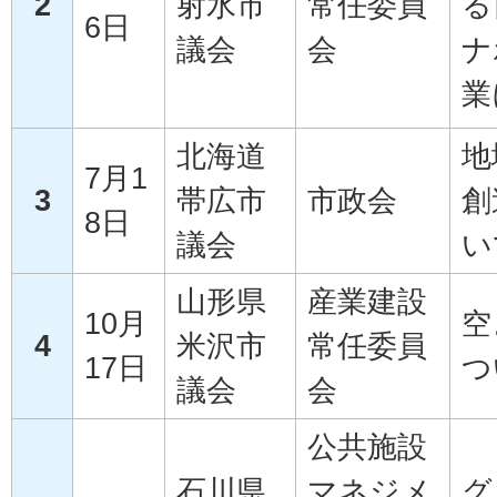
2
射水市
常任委員
る
6日
議会
会
ナ
業
北海道
地
7月1
3
帯広市
市政会
創
8日
議会
い
山形県
産業建設
10月
空
4
米沢市
常任委員
17日
つ
議会
会
公共施設
石川県
マネジメ
グ