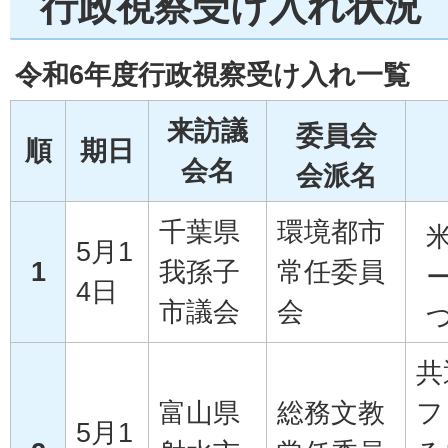
行政視察受け入れ状況
令和6年度行政視察受け入れ一覧
来訪議
委員会
順
期日
会名
会派名
千葉県
環境都市
5月1
1
我孫子
常任委員
4日
市議会
会
共
富山県
総務文教
フ
5月1