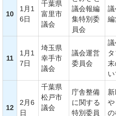
千葉県
1月1
議会報編
議
10
富里市
6日
集特別委
編
議会
員会
議
埼玉県
1月1
議会運営
タ
11
幸手市
7日
委員会
末
議会
い
千葉県
庁舎整備
新
松戸市
2月6
に関する
や
12
議会
日
特別委員
の