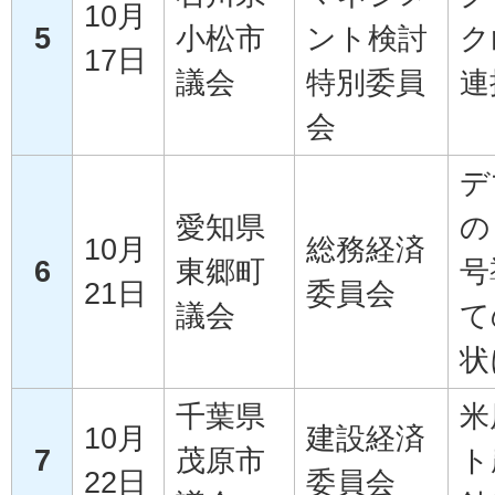
10月
5
小松市
ント検討
ク
17日
議会
特別委員
連
会
デ
愛知県
の
10月
総務経済
6
東郷町
号
21日
委員会
議会
て
状
千葉県
米
10月
建設経済
7
茂原市
ト
22日
委員会