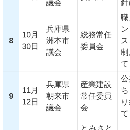
議会
針
職
兵庫県
ン
10月
総務常任
8
洲本市
ス
30日
委員会
議会
制
て
公
兵庫県
産業建設
11月
ち
9
朝来市
常任委員
12日
り
議会
会
て
とみさと