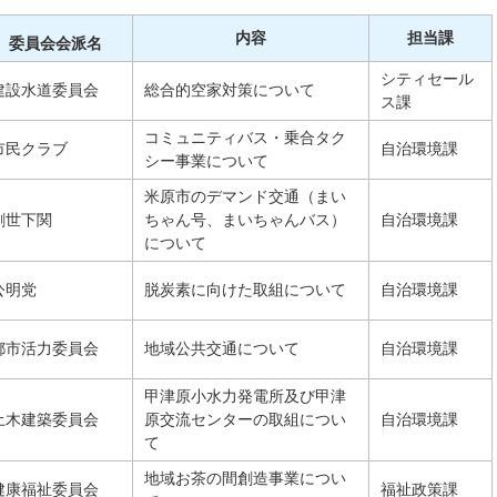
内容
担当課
委員会会派名
シティセール
建設水道委員会
総合的空家対策について
ス課
コミュニティバス・乗合タク
市民クラブ
自治環境課
シー事業について
米原市のデマンド交通（まい
創世下関
ちゃん号、まいちゃんバス）
自治環境課
について
公明党
脱炭素に向けた取組について
自治環境課
都市活力委員会
地域公共交通について
自治環境課
甲津原小水力発電所及び甲津
土木建築委員会
原交流センターの取組につい
自治環境課
て
地域お茶の間創造事業につい
健康福祉委員会
福祉政策課