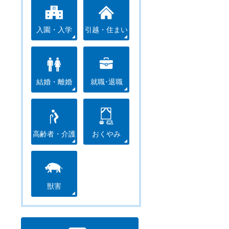
入園・入学
引越・住まい
結婚・離婚
就職･退職
高齢者・介護
おくやみ
獣害