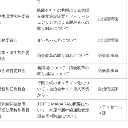
て
民間会社との共同による太陽
厚生環境常任委員
光発電施設設置とソーラーシ
自治環境課
会
ェアリングによる脱炭素への
取り組みについて
総務委員会
まいちゃん号について
自治環境課
産業・厚生常任委
議会改革の取り組みについて
議会事務局
員会
新議場について、議会改革の
議会運営委員会
議会事務局
取り組みについて
行政手続のオンライン化につ
総務常任委員会
いて～自治会サイト導入事例
自治環境課
から～
新幹線関連整備・
TETTE MAIBARAの概要につ
シティセール
開業効果特別委員
いて、米原市新幹線通勤者定
ス課
会
期券等補助金について