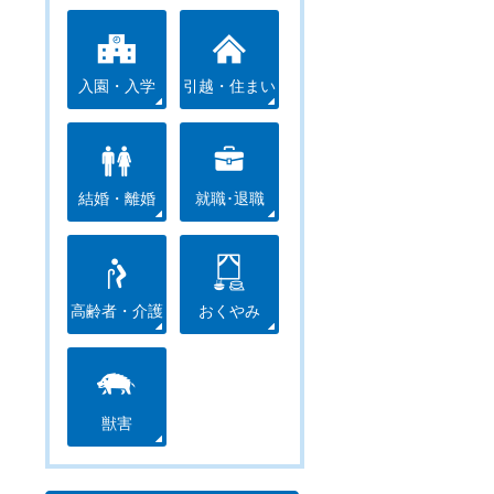
入園・入学
引越・住まい
結婚・離婚
就職･退職
高齢者・介護
おくやみ
獣害