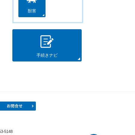
獣害
手続きナビ
プロフィール
お問合せ
）
-5148