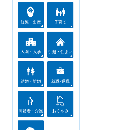
妊娠・出産
子育て
入園・入学
引越・住まい
結婚・離婚
就職･退職
高齢者・介護
おくやみ