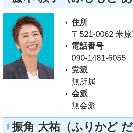
住所
〒521-0062 
電話番号
090-1481-6055
党派
無所属
会派
無会派
振角 大祐（ふりかど 