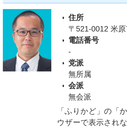
住所
〒521-0012 
電話番号
-
党派
無所属
会派
無会派
「ふりかど」の「
ウザーで表示され