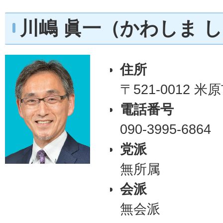
川嶋 眞一（かわしま 
住所
〒521-0012 
電話番号
090-3995-6864
党派
無所属
会派
無会派