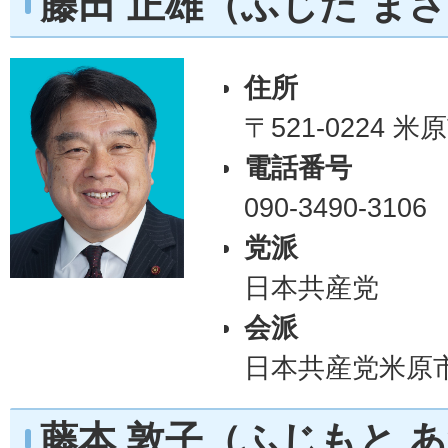
藤田 正雄（ふじた ま
住所
〒521-0224 
電話番号
090-3490-3106
党派
日本共産党
会派
日本共産党米原
藤本 敦子（ふじもと 