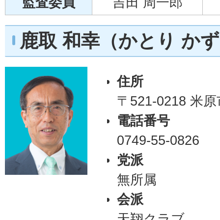
監査委員
吉田 周一郎
鹿取 和幸（かとり か
住所
〒521-0218 
電話番号
0749-55-0826
党派
無所属
会派
天翔クラブ