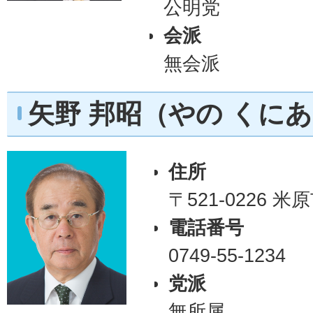
公明党
会派
無会派
矢野 邦昭（やの くに
住所
〒521-0226 
電話番号
0749-55-1234
党派
無所属