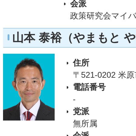
会派
政策研究会マイ
山本 泰裕（やまもと 
住所
〒521-0202 
電話番号
-
党派
無所属
会派