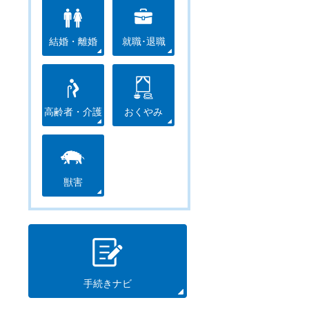
結婚・離婚
就職･退職
高齢者・介護
おくやみ
獣害
手続きナビ