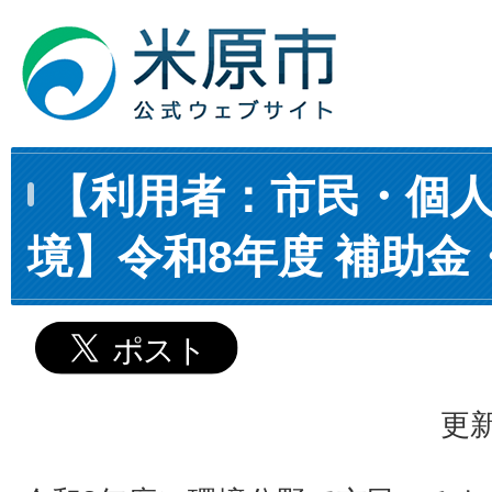
【利用者：市民・個
境】令和8年度 補助金
更新