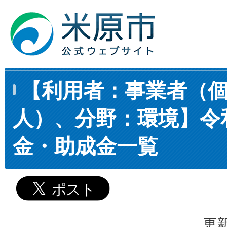
【利用者：事業者（
人）、分野：環境】令和
金・助成金一覧
更新