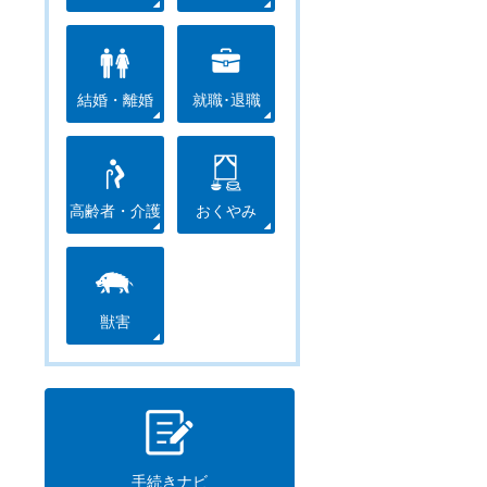
結婚・離婚
就職･退職
高齢者・介護
おくやみ
獣害
手続きナビ