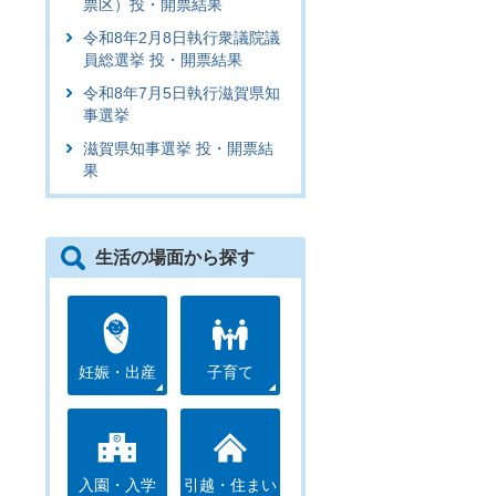
票区）投・開票結果
令和8年2月8日執行衆議院議
員総選挙 投・開票結果
令和8年7月5日執行滋賀県知
事選挙
滋賀県知事選挙 投・開票結
果
生活の場面から探す
妊娠・出産
子育て
入園・入学
引越・住まい