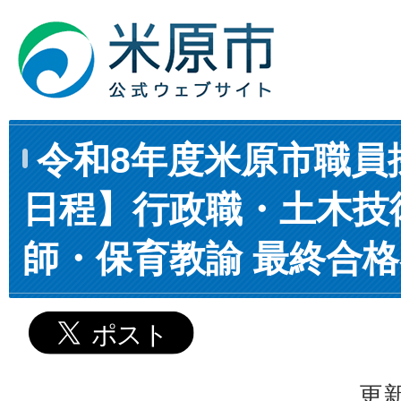
令和8年度米原市職員
日程】行政職・土木技
師・保育教諭 最終合
更新