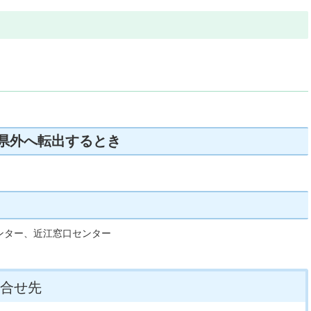
県外へ転出するとき
。
ンター、近江窓口センター
合せ先