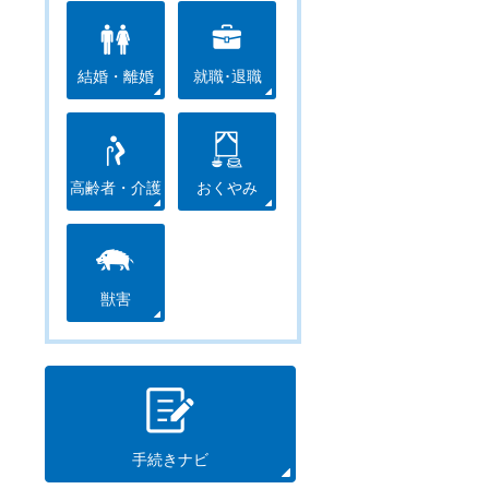
結婚・離婚
就職･退職
高齢者・介護
おくやみ
獣害
手続きナビ