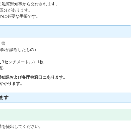
え滋賀県知事から交付されます。
の区分があります。
めに必要な手帳です。
）書
医師が診断したもの）
こ3センチメートル）1枚
影
福祉課および各庁舎窓口にあります。
かかります。
ます
請を提出してください。