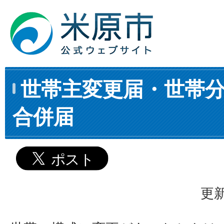
世帯主変更届・世帯
合併届
更新