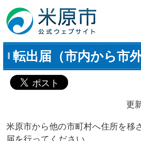
転出届（市内から市
更新
米原市から他の市町村へ住所を移
届を行ってください。