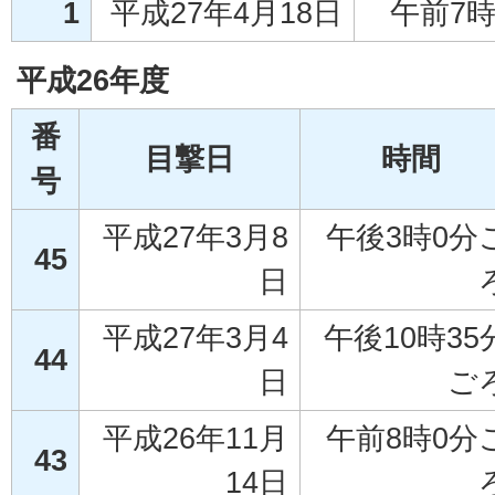
1
平成27年4月18日
午前7
平成26年度
番
目撃日
時間
号
平成27年3月8
午後3時0分
45
日
平成27年3月4
午後10時35
44
日
ご
平成26年11月
午前8時0分
43
14日