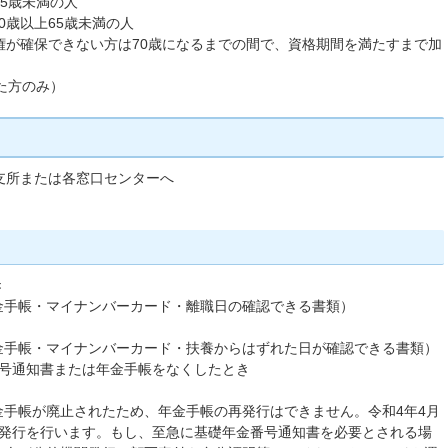
65歳未満の人
0歳以上65歳未満の人
権が確保できない方は70歳になるまでの間で、資格期間を満たすまで加
た方のみ）
支所または各窓口センターへ
き
金手帳・マイナンバーカード・離職日の確認できる書類）
金手帳・マイナンバーカード・扶養からはずれた日が確認できる書類）
番号通知書または年金手帳をなくしたとき
）
て年金手帳が廃止されたため、年金手帳の再発行はできません。令和4年4月
の発行を行います。もし、至急に基礎年金番号通知書を必要とされる場