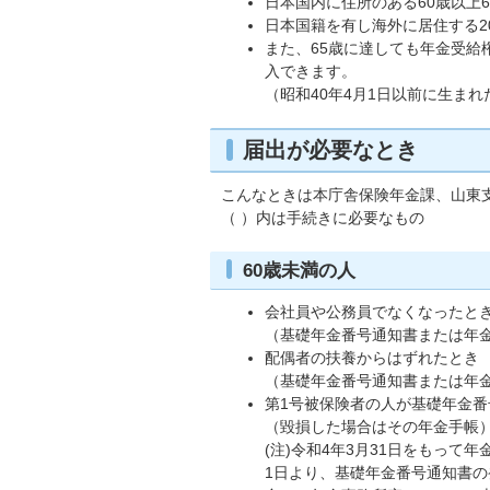
日本国内に住所のある60歳以上
日本国籍を有し海外に居住する2
また、65歳に達しても年金受給
入できます。
（昭和40年4月1日以前に生まれ
届出が必要なとき
こんなときは本庁舎保険年金課、山東
（ ）内は手続きに必要なもの
60歳未満の人
会社員や公務員でなくなったと
（基礎年金番号通知書または年
配偶者の扶養からはずれたとき
（基礎年金番号通知書または年
第1号被保険者の人が基礎年金
（毀損した場合はその年金手帳
(注)令和4年3月31日をもっ
1日より、基礎年金番号通知書