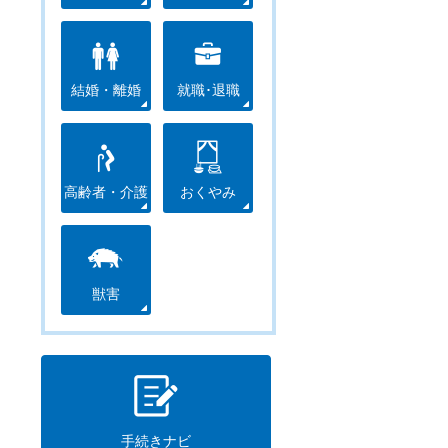
結婚・離婚
就職･退職
高齢者・介護
おくやみ
獣害
手続きナビ