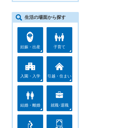
生活の場面から探す
妊娠・出産
子育て
入園・入学
引越・住まい
結婚・離婚
就職･退職