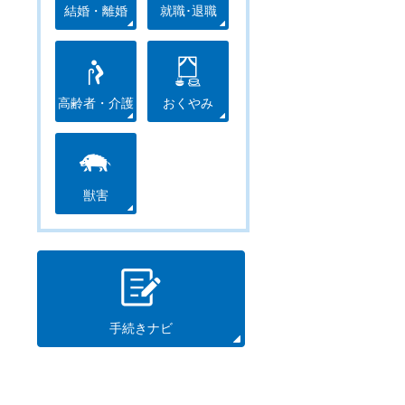
結婚・離婚
就職･退職
高齢者・介護
おくやみ
獣害
手続きナビ