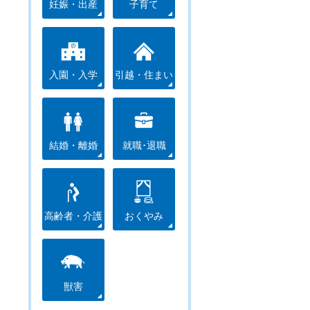
妊娠・出産
子育て
入園・入学
引越・住まい
結婚・離婚
就職･退職
高齢者・介護
おくやみ
獣害